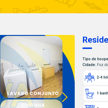
Reside
Tipo de hosp
Cidade:
Foz do
2-4 h
1 banh