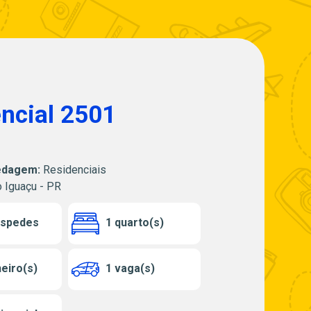
ncial 2501
edagem:
Residenciais
 Iguaçu - PR
óspedes
1 quarto(s)
eiro(s)
1 vaga(s)