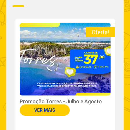
a!
Oferta!
Promoção Torres - Julho e Agosto
I
VER MAIS